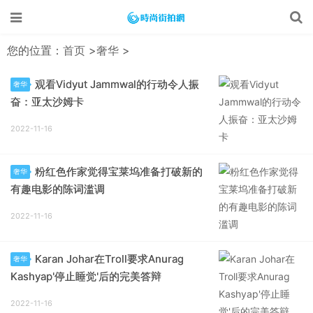
您的位置：
首页
>
奢华
>
观看Vidyut Jammwal的行动令人振
奢华
奋：亚太沙姆卡
2022-11-16
粉红色作家觉得宝莱坞准备打破新的
奢华
有趣电影的陈词滥调
2022-11-16
Karan Johar在Troll要求Anurag
奢华
Kashyap'停止睡觉'后的完美答辩
2022-11-16