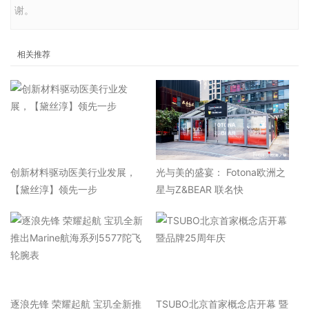
谢。
相关推荐
​创新材料驱动医美行业发展，
光与美的盛宴： Fotona欧洲之
【黛丝淳】领先一步
星与Z&BEAR 联名快
逐浪先锋 荣耀起航 宝玑全新推
TSUBO北京首家概念店开幕 暨