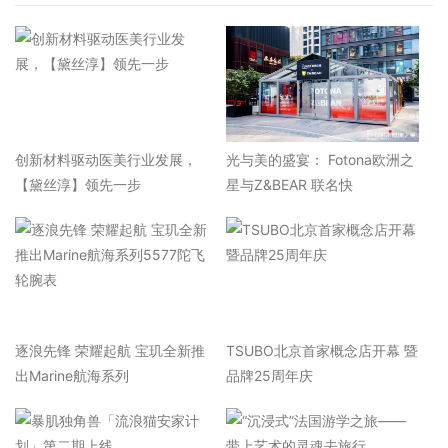
​创新材料驱动医美行业发展，
光与美的盛宴： Fotona欧洲之
【黛丝淳】领先一步
星与Z&BEAR 联名快
逐浪先锋 荣耀起航 宝玑全新推
TSUBO北京首家概念店开幕 暨
出Marine航海系列
品牌25周年庆