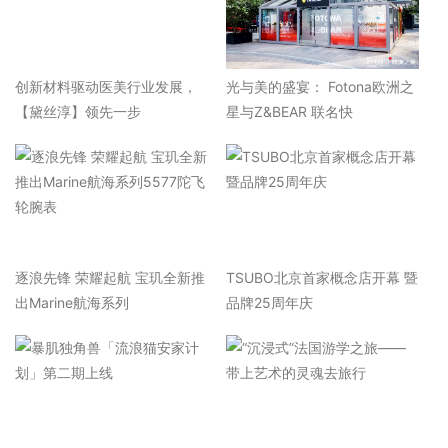
​创新材料驱动医美行业发展，
光与美的盛宴： Fotona欧洲之
【黛丝淳】领先一步
星与Z&BEAR 联名快
逐浪先锋 荣耀起航 宝玑全新推
TSUBO北京首家概念店开幕 暨
出Marine航海系列
品牌25周年庆