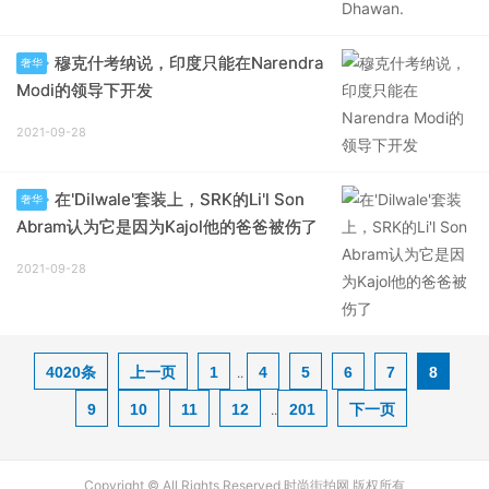
穆克什考纳说，印度只能在Narendra
奢华
Modi的领导下开发
2021-09-28
在'Dilwale'套装上，SRK的Li'l Son
奢华
Abram认为它是因为Kajol他的爸爸被伤了
2021-09-28
4020条
上一页
1
4
5
6
7
8
..
9
10
11
12
201
下一页
..
Copyright © All Rights Reserved 时尚街拍网 版权所有