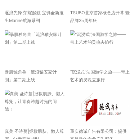
逐浪先锋 荣耀起航 宝玑全新推
TSUBO北京首家概念店开幕 暨
出Marine航海系列
品牌25周年庆
暴肌独角兽「流浪猫安家计
“沉浸式”法国游学之旅——带上
划」第二期上线
艺术的灵魂去旅行
真美·圣诗蔓|拯救肌肤、懒人尊
重庆德诚广告有限公司：提供
宠，让青春跨越时
高品质的专业广告服务