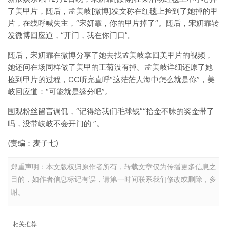
了美甲片，随后，孟美岐[微博]发文称在红毯上捡到了她掉的甲
片，在线呼喊失主，“宋妍霏，你的甲片掉了”。随后，宋妍霏转
发微博回应道，“开门，我在你门口”。
随后，宋妍霏在微博分享了她去找孟美岐拿回美甲片的视频，
她还问在场同样做了美甲的王菊没有掉。孟美岐详细还原了她
捡到甲片的过程，CC听完直呼“这茫茫人海中怎么就是你”，美
岐回应道：“可能就是缘分吧”。
围观粉丝留言调侃，“记得给我们毛球钱”“拾金不昧的奖金带了
吗，没带岐岐不会开门的 ”。
(责编：麦子七)
郑重声明：本文版权归原作者所有，转载文章仅为传播更多信息之
目的，如作者信息标记有误，请第一时间联系我们修改或删除，多
谢。
相关推荐