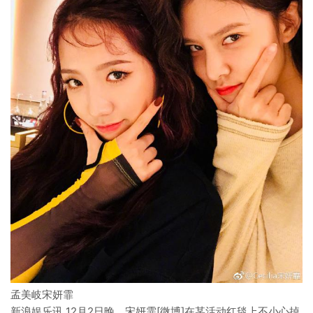
孟美岐宋妍霏
新浪娱乐讯 12月2日晚，宋妍霏[微博]在某活动红毯上不小心掉