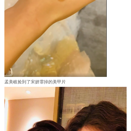
孟美岐捡到了宋妍霏掉的美甲片