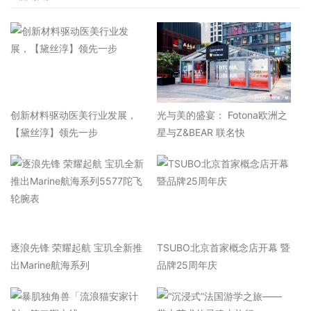
​创新材料驱动医美行业发展，
光与美的盛宴： Fotona欧洲之
【黛丝淳】领先一步
星与Z&BEAR 联名快
逐浪先锋 荣耀起航 宝玑全新推
TSUBO北京首家概念店开幕 暨
出Marine航海系列
品牌25周年庆