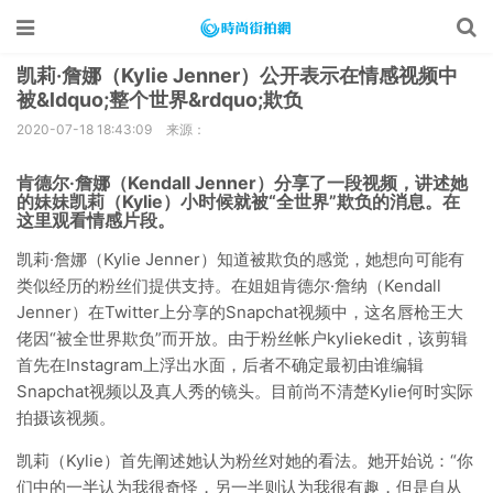
凯莉·詹娜（Kylie Jenner）公开表示在情感视频中
被&ldquo;整个世界&rdquo;欺负
2020-07-18 18:43:09
来源：
肯德尔·詹娜（Kendall Jenner）分享了一段视频，讲述她
的妹妹凯莉（Kylie）小时候就被“全世界”欺负的消息。在
这里观看情感片段。
凯莉·詹娜（Kylie Jenner）知道被欺负的感觉，她想向可能有
类似经历的粉丝们提供支持。在姐姐肯德尔·詹纳（Kendall
Jenner）在Twitter上分享的Snapchat视频中，这名唇枪王大
佬因“被全世界欺负”而开放。由于粉丝帐户kyliekedit，该剪辑
首先在Instagram上浮出水面，后者不确定最初由谁编辑
Snapchat视频以及真人秀的镜头。目前尚不清楚Kylie何时实际
拍摄该视频。
凯莉（Kylie）首先阐述她认为粉丝对她的看法。她开始说：“你
们中的一半认为我很奇怪，另一半则认为我很有趣，但是自从