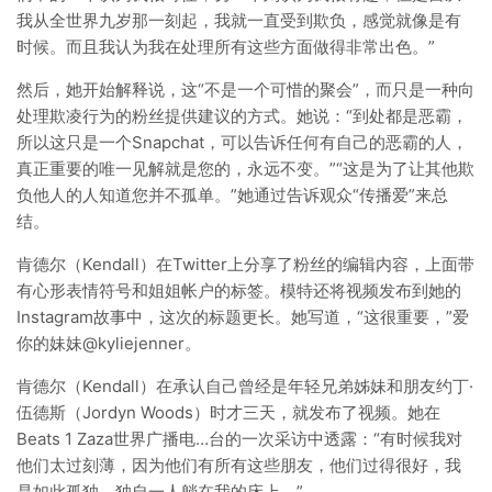
我从全世界九岁那一刻起，我就一直受到欺负，感觉就像是有
时候。而且我认为我在处理所有这些方面做得非常出色。”
然后，她开始解释说，这“不是一个可惜的聚会”，而只是一种向
处理欺凌行为的粉丝提供建议的方式。她说：“到处都是恶霸，
所以这只是一个Snapchat，可以告诉任何有自己的恶霸的人，
真正重要的唯一见解就是您的，永远不变。”“这是为了让其他欺
负他人的人知道您并不孤单。”她通过告诉观众“传播爱”来总
结。
肯德尔（Kendall）在Twitter上分享了粉丝的编辑内容，上面带
有心形表情符号和姐姐帐户的标签。模特还将视频发布到她的
Instagram故事中，这次的标题更长。她写道，“这很重要，”爱
你的妹妹@kyliejenner。
肯德尔（Kendall）在承认自己曾经是年轻兄弟姊妹和朋友约丁·
伍德斯（Jordyn Woods）时才三天，就发布了视频。她在
Beats 1 Zaza世界广播电…台的一次采访中透露：“有时候我对
他们太过刻薄，因为他们有所有这些朋友，他们过得很好，我
是如此孤独，独自一人躺在我的床上。”