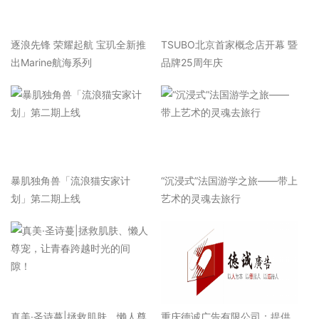
逐浪先锋 荣耀起航 宝玑全新推
TSUBO北京首家概念店开幕 暨
出Marine航海系列
品牌25周年庆
暴肌独角兽「流浪猫安家计
“沉浸式”法国游学之旅——带上
划」第二期上线
艺术的灵魂去旅行
真美·圣诗蔓|拯救肌肤、懒人尊
重庆德诚广告有限公司：提供