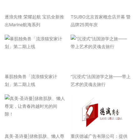
逐浪先锋 荣耀起航 宝玑全新推
TSUBO北京首家概念店开幕 暨
出Marine航海系列
品牌25周年庆
暴肌独角兽「流浪猫安家计
“沉浸式”法国游学之旅——带上
划」第二期上线
艺术的灵魂去旅行
真美·圣诗蔓|拯救肌肤、懒人尊
重庆德诚广告有限公司：提供