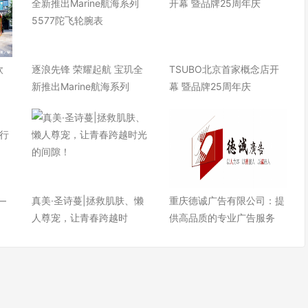
欧
逐浪先锋 荣耀起航 宝玑全
TSUBO北京首家概念店开
快
新推出Marine航海系列
幕 暨品牌25周年庆
—
真美·圣诗蔓|拯救肌肤、懒
重庆德诚广告有限公司：提
人尊宠，让青春跨越时
供高品质的专业广告服务