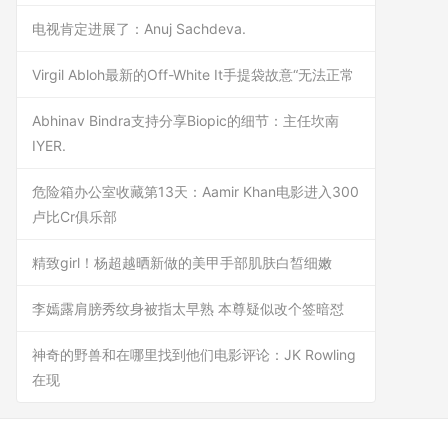
电视肯定进展了：Anuj Sachdeva.
Virgil Abloh最新的Off-White It手提袋故意“无法正常
Abhinav Bindra支持分享Biopic的细节：主任坎南
IYER.
危险箱办公室收藏第13天：Aamir Khan电影进入300
卢比Cr俱乐部
精致girl！杨超越晒新做的美甲手部肌肤白皙细嫩
李嫣露肩膀秀纹身被指太早熟 本尊疑似改个签暗怼
神奇的野兽和在哪里找到他们电影评论：JK Rowling
在现