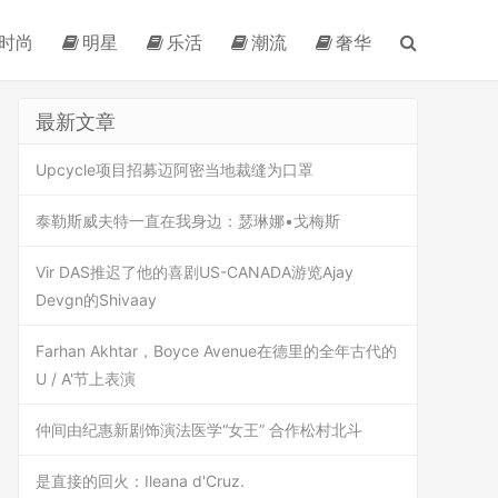
时尚
明星
乐活
潮流
奢华
最新文章
Upcycle项目招募迈阿密当地裁缝为口罩
泰勒斯威夫特一直在我身边：瑟琳娜•戈梅斯
Vir DAS推迟了他的喜剧US-CANADA游览Ajay
Devgn的Shivaay
Farhan Akhtar，Boyce Avenue在德里的全年古代的
U / A'节上表演
仲间由纪惠新剧饰演法医学“女王” 合作松村北斗
是直接的回火：Ileana d'Cruz.