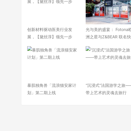
​创新材料驱动医美行业发
光与美的盛宴： Fotona
展，【黛丝淳】领先一步
洲之星与Z&BEAR 联名
暴肌独角兽「流浪猫安家计
“沉浸式”法国游学之旅—
划」第二期上线
带上艺术的灵魂去旅行