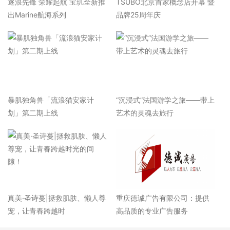
逐浪先锋 荣耀起航 宝玑全新推
TSUBO北京首家概念店开幕 暨
出Marine航海系列
品牌25周年庆
暴肌独角兽「流浪猫安家计
“沉浸式”法国游学之旅——带上
划」第二期上线
艺术的灵魂去旅行
真美·圣诗蔓|拯救肌肤、懒人尊
重庆德诚广告有限公司：提供
宠，让青春跨越时
高品质的专业广告服务