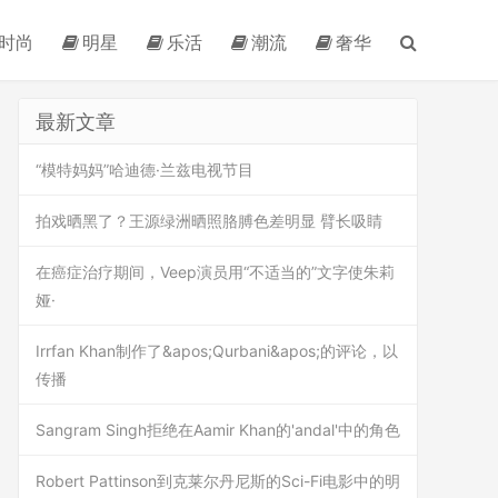
时尚
明星
乐活
潮流
奢华
最新文章
“模特妈妈”哈迪德·兰兹电视节目
拍戏晒黑了？王源绿洲晒照胳膊色差明显 臂长吸睛
在癌症治疗期间，Veep演员用“不适当的”文字使朱莉
娅·
Irrfan Khan制作了&apos;Qurbani&apos;的评论，以
传播
Sangram Singh拒绝在Aamir Khan的'andal'中的角色
Robert Pattinson到克莱尔丹尼斯的Sci-Fi电影中的明