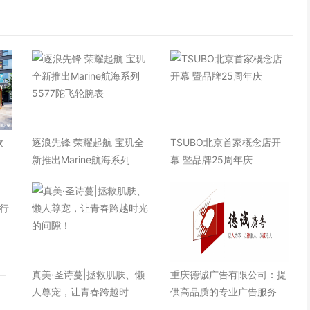
欧
逐浪先锋 荣耀起航 宝玑全
TSUBO北京首家概念店开
快
新推出Marine航海系列
幕 暨品牌25周年庆
—
真美·圣诗蔓|拯救肌肤、懒
重庆德诚广告有限公司：提
人尊宠，让青春跨越时
供高品质的专业广告服务