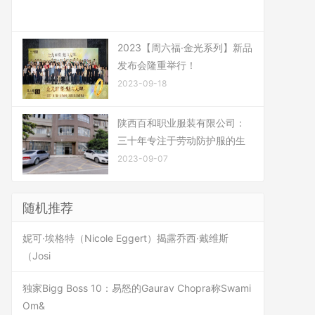
2023【周六福·金光系列】新品
发布会隆重举行！
2023-09-18
陕西百和职业服装有限公司：
三十年专注于劳动防护服的生
2023-09-07
随机推荐
妮可·埃格特（Nicole Eggert）揭露乔西·戴维斯
（Josi
独家Bigg Boss 10：易怒的Gaurav Chopra称Swami
Om&