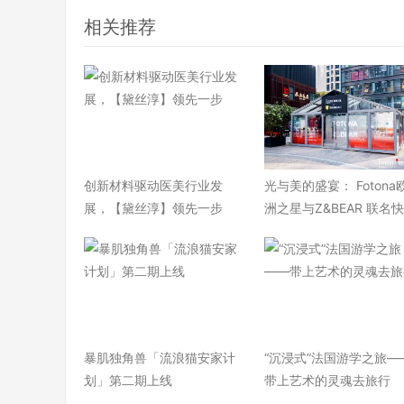
相关推荐
​创新材料驱动医美行业发
光与美的盛宴： Fotona
展，【黛丝淳】领先一步
洲之星与Z&BEAR 联名
暴肌独角兽「流浪猫安家计
“沉浸式”法国游学之旅—
划」第二期上线
带上艺术的灵魂去旅行