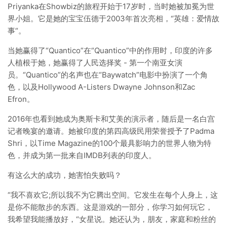
Priyanka在Showbiz的旅程开始于17岁时，当时她被加冕为世
界小姐。它是她的宝宝伍德于2003年首次亮相，“英雄：爱情故
事“。
当她赢得了“Quantico”在“Quantico”中的作用时，印度的许多
人植根于她，她赢得了人民选择奖 - 第一个南亚女演
员。“Quantico”的名声也在“Baywatch”电影中扮演了一个角
色，以及Hollywood A-Listers Dwayne Johnson和Zac
Efron。
2016年也看到她成为奥斯卡和艾美的演示者，随后是一名白宫
记者晚宴的邀请。她被印度的第四高级民用荣誉授予了Padma
Shri，以Time Magazine的100个最具影响力的世界人物为特
色，并成为第一批来自IMDB列表的印度人。
有这么大的成功，她害怕失败吗？
“我不喜欢它;所以我不为它腾出空间。它发生在每个人身上，这
是你不能散步的东西。这是游戏的一部分，你学习如何玩它，
我希望我能播放好，“女星说。她还认为，朋友，家庭和粉丝的