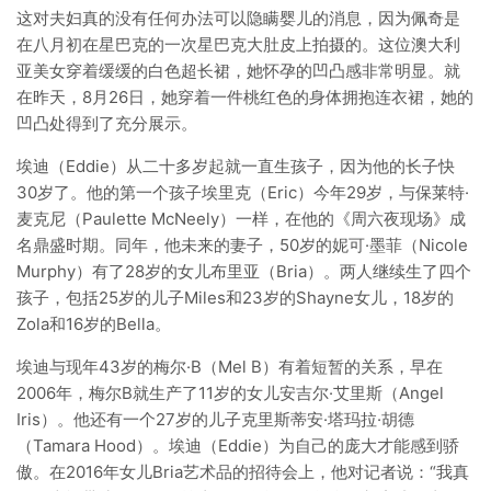
这对夫妇真的没有任何办法可以隐瞒婴儿的消息，因为佩奇是
在八月初在星巴克的一次星巴克大肚皮上拍摄的。这位澳大利
亚美女穿着缓缓的白色超长裙，她怀孕的凹凸感非常明显。就
在昨天，8月26日，她穿着一件桃红色的身体拥抱连衣裙，她的
凹凸处得到了充分展示。
埃迪（Eddie）从二十多岁起就一直生孩子，因为他的长子快
30岁了。他的第一个孩子埃里克（Eric）今年29岁，与保莱特·
麦克尼（Paulette McNeely）一样，在他的《周六夜现场》成
名鼎盛时期。同年，他未来的妻子，50岁的妮可·墨菲（Nicole
Murphy）有了28岁的女儿布里亚（Bria）。两人继续生了四个
孩子，包括25岁的儿子Miles和23岁的Shayne女儿，18岁的
Zola和16岁的Bella。
埃迪与现年43岁的梅尔·B（Mel B）有着短暂的关系，早在
2006年，梅尔B就生产了11岁的女儿安吉尔·艾里斯（Angel
Iris）。他还有一个27岁的儿子克里斯蒂安·塔玛拉·胡德
（Tamara Hood）。埃迪（Eddie）为自己的庞大才能感到骄
傲。在2016年女儿Bria艺术品的招待会上，他对记者说：“我真