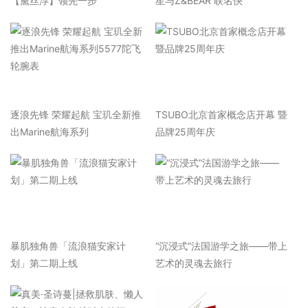
【黛丝淳】领先一步
星与Z&BEAR 联名快
逐浪先锋 荣耀起航 宝玑全新推
TSUBO北京首家概念店开幕 暨
出Marine航海系列
品牌25周年庆
暴肌独角兽「流浪猫安家计
“沉浸式”法国游学之旅——带上
划」第二期上线
艺术的灵魂去旅行