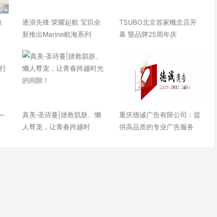
欧
逐浪先锋 荣耀起航 宝玑全
TSUBO北京首家概念店开
快
新推出Marine航海系列
幕 暨品牌25周年庆
—
真美·圣诗蔓|拯救肌肤、懒
重庆德诚广告有限公司：提
人尊宠，让青春跨越时
供高品质的专业广告服务