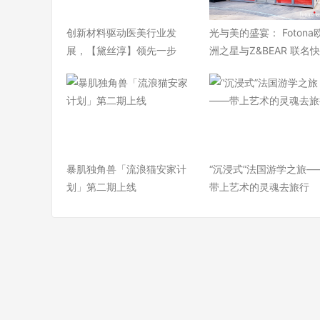
​创新材料驱动医美行业发
光与美的盛宴： Fotona
展，【黛丝淳】领先一步
洲之星与Z&BEAR 联名
暴肌独角兽「流浪猫安家计
“沉浸式”法国游学之旅—
划」第二期上线
带上艺术的灵魂去旅行