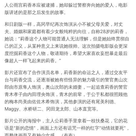
人公雨宫莉香本应被逮捕，她却躲过警察奔向她的爱人，电影
版讲述的是那之后发生的故事。
和日剧版一样，高冈早纪再次饰演从小不被父母关爱，对丈
夫、婚姻和家庭都有着少女般纯粹的向往，自称28岁的莉香，
她说：“莉香这个人物可能普通人无法理解，但是她始终贯彻自
己的正义，从某种意义上来说她很帅。这次拍摄电影版会更深
度挖掘莉香这个人物，敬请期待，希望大家喜欢妄想暴走最后
像超人一样飞起来的莉香。”
影片还宣布了合作演员名单，莉香新的命运之人，通过交友平
台与莉香交流，还逐渐被她有些怪异的魅力吸引的警官奥山次
郎由市原隼人饰演，奥山次郎的未婚妻，一起追查莉香的警官
青木孝子由内田理央饰演，青木的前辈，于公于私都很照顾他
的梅本尚美由佐佐木希饰演，其他参演的还有尾美利德、
Maggy、水桥研二、冈田龙太郎、山本直宽等。
影片公开的海报中，主人公莉香手里拿着一枝扶桑花，它的花
语是“新的恋情”，画面上方还有诅咒一样的红字“动情就要死”，
而整体画面又有种少女感。（布布）