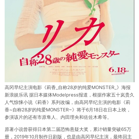
高冈早纪主演电影《莉香_自称28岁的纯爱MONSTER_》海报
新浪娱乐讯 据日本媒体Modelpress报道，根据作家五十岚贵久
人气惊悚小说《莉香》系列改编，由高冈早纪主演的电影《莉
香~自称28岁的纯爱MONSTER~》将于6月18日在日本上映，
参演该片的还有市原隼人、内田理央和佐佐木希等。
原著小说曾获得日本第二届恐怖悬疑大奖，累计销量突破65万
册，2019年10月制作日剧版，也是由高冈早纪主演，最终回主