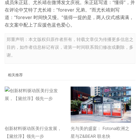
成员朱正廷、尤长靖在微博发文庆祝。朱正廷写道：“懂得”，并
在评论中艾特了尤长靖：“forever 兄弟。”而尤长靖则写
道：“forever 时间快又慢。”值得一提的是，两人仪式感满满，
在文案中配上了应援色蓝色爱心。
郑重声明：本文版权归原作者所有，转载文章仅为传播更多信息之
目的，如作者信息标记有误，请第一时间联系我们修改或删除，多
谢。
相关推荐
​创新材料驱动医美行业发展，
光与美的盛宴： Fotona欧洲之
【黛丝淳】领先一步
星与Z&BEAR 联名快