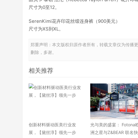
尺寸为0至12。
SerenKimi花卉印花丝缎连身裤（900美元）
尺寸为XS到XL。
郑重声明：本文版权归原作者所有，转载文章仅为传播
删除，多谢。
相关推荐
​创新材料驱动医美行业发
光与美的盛宴： Fotona
展，【黛丝淳】领先一步
洲之星与Z&BEAR 联名