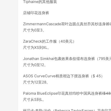
Tiphaine的其他服装
店铺印花连身裤
ZimmermannCascade荷叶边圆点真丝乔其纱连身裤
尺寸为0至3。
ZaraCheck的工作服（40美元）
尺寸为XS到XL。
Jonathan Simkhai包裹效果条纹缎布连身裤（795美
尺寸为0至12。
ASOS CurveCurve棉质褶边下摆连身裤（$ 45）
尺寸为12至28。
Paloma BlueEclipse印花真丝绉纱中国风连身裤
($48
尺寸从S到L。
丽贝卡·泰勒·法伦（Rebecca TaylorFarren）花