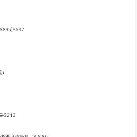
($895)
$537
元）
5)
$243
卉印花棉亚麻连身裤（$ 520）