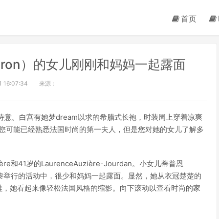
首页
 Macron）的女儿刚刚和妈妈一起露面
 16:07:34
来源：
格充满诗意。白宫有她梦dream以求的希腊式长袍，时装周上穿着凉爽
西装。您可能已经熟悉法国时尚的第一夫人，但是您对她的女儿了解多
和41岁的LaurenceAuzière-Jourdan。小女儿蒂普恩
在巴黎举行的活动中，很少和妈妈一起露面。显然，她从衣冠楚楚的
鞋，她看起来像轻松法国风格的缩影。向下滚动以查看时尚的家