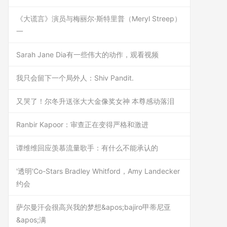
《大谎言》演员与梅丽尔·斯特里普（Meryl Streep）
一
Sarah Jane Dia有一些伟大的动作，观看视频
我只会留下一个局外人：Shiv Pandit.
又哭了！尔冬升送张大大金像奖女神 本尊感动落泪
Ranbir Kapoor：审查正在变得严格和激进
谭维维回应羡慕流量歌手：有什么不能承认的
'透明'Co-Stars Bradley Whitford，Amy Landecker
约会
萨尔曼汗会很高兴我的梦想&apos;bajiro甲蒂尼亚
&apos;满