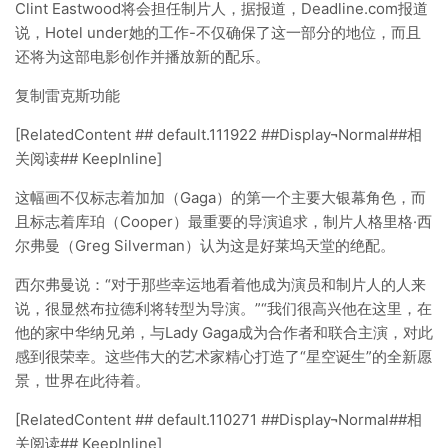
Clint Eastwood将会担任制片人，据报道，Deadline.com报道
说，Hotel under她的工作-不仅确保了这一部分的地位，而且
还将为这部电影创作并播放新的配乐。
复制雷克斯功能
[RelatedContent ## default.111922 ##Display¬Normal##相
关阅读## KeepInline]
这幅画不仅标志着加加（Gaga）的第一个主要大银幕角色，而
且标志着库珀（Cooper）最重要的导演追求，制片人格里格·西
尔弗曼（Greg Silverman）认为这是好莱坞天堂的绝配。
西尔弗曼说：“对于那些幸运地看着他成为演员和制片人的人来
说，很显然布拉德利将转型为导演。”“我们很高兴他在这里，在
他的家中华纳兄弟，与Lady Gaga成为合作者和联合主演，对此
感到很荣幸。这些伟大的艺术家精心打造了“星空诞生”的全新愿
景，世界在此待着。
[RelatedContent ## default.110271 ##Display¬Normal##相
关阅读## KeepInline]