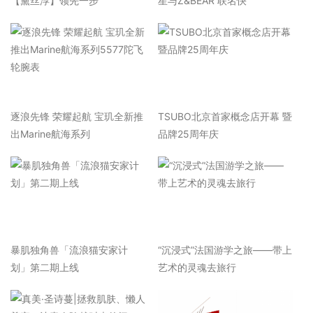
【黛丝淳】领先一步
星与Z&BEAR 联名快
逐浪先锋 荣耀起航 宝玑全新推
TSUBO北京首家概念店开幕 暨
出Marine航海系列
品牌25周年庆
暴肌独角兽「流浪猫安家计
“沉浸式”法国游学之旅——带上
划」第二期上线
艺术的灵魂去旅行