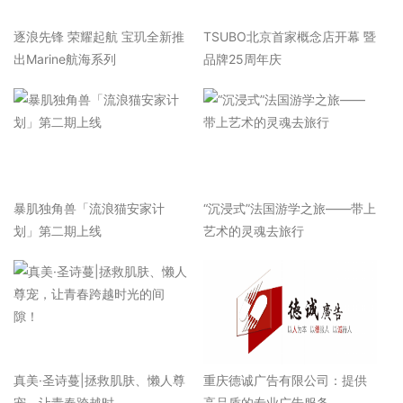
逐浪先锋 荣耀起航 宝玑全新推
TSUBO北京首家概念店开幕 暨
出Marine航海系列
品牌25周年庆
暴肌独角兽「流浪猫安家计
“沉浸式”法国游学之旅——带上
划」第二期上线
艺术的灵魂去旅行
真美·圣诗蔓|拯救肌肤、懒人尊
重庆德诚广告有限公司：提供
宠，让青春跨越时
高品质的专业广告服务