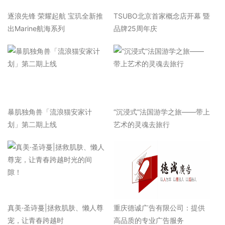
逐浪先锋 荣耀起航 宝玑全新推
TSUBO北京首家概念店开幕 暨
出Marine航海系列
品牌25周年庆
暴肌独角兽「流浪猫安家计
“沉浸式”法国游学之旅——带上
划」第二期上线
艺术的灵魂去旅行
真美·圣诗蔓|拯救肌肤、懒人尊
重庆德诚广告有限公司：提供
宠，让青春跨越时
高品质的专业广告服务