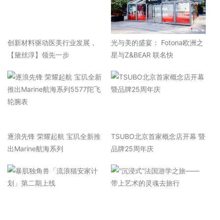
​创新材料驱动医美行业发展，
光与美的盛宴： Fotona欧洲之
【黛丝淳】领先一步
星与Z&BEAR 联名快
逐浪先锋 荣耀起航 宝玑全新推
TSUBO北京首家概念店开幕 暨
出Marine航海系列
品牌25周年庆