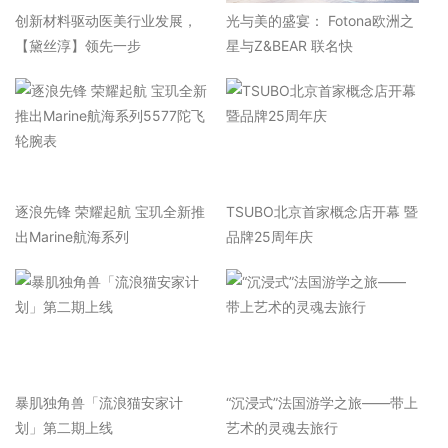
​创新材料驱动医美行业发展，
光与美的盛宴： Fotona欧洲之
【黛丝淳】领先一步
星与Z&BEAR 联名快
逐浪先锋 荣耀起航 宝玑全新推
TSUBO北京首家概念店开幕 暨
出Marine航海系列
品牌25周年庆
暴肌独角兽「流浪猫安家计
“沉浸式”法国游学之旅——带上
划」第二期上线
艺术的灵魂去旅行