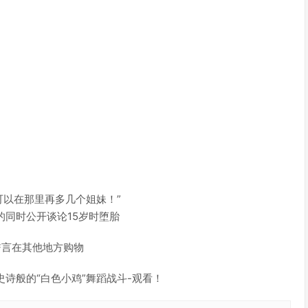
“我们可以在那里再多几个姐妹！”
法的同时公开谈论15岁时堕胎
誓言在其他地方购物
的史诗般的“白色小鸡”舞蹈战斗-观看！