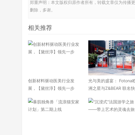
郑重声明：本文版权归原作者所有，转载文章仅为传播
删除，多谢。
相关推荐
​创新材料驱动医美行业发
光与美的盛宴： Fotona
展，【黛丝淳】领先一步
洲之星与Z&BEAR 联名