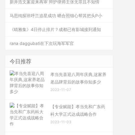
新井浩文案迎来再审 辩护律师主张无罪且不知情
马思纯探班呼兰追星成功 晒合照细心帮其把头P小
《晴雅集》4日停止排片？成都已有影城接到通知
rana daggubati在下次玩海军军官
今日推荐
孝当先喜迎八周年庆典,这家养
老品牌背后的故事你知多少
2023-11-07
【专业赋能】孝当先和广东药
科大学正式达成战略合作
2023-11-03