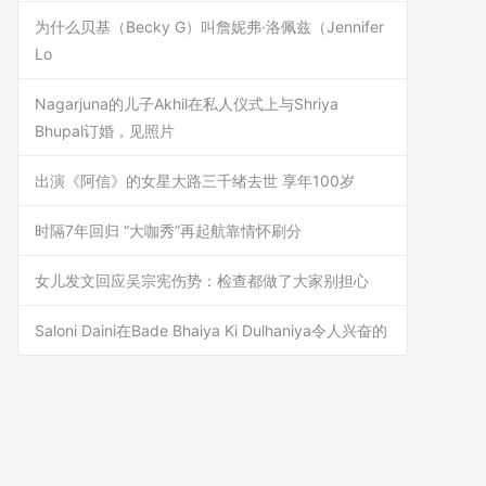
为什么贝基（Becky G）叫詹妮弗·洛佩兹（Jennifer
Lo
Nagarjuna的儿子Akhil在私人仪式上与Shriya
Bhupal订婚，见照片
出演《阿信》的女星大路三千绪去世 享年100岁
时隔7年回归 “大咖秀”再起航靠情怀刷分
女儿发文回应吴宗宪伤势：检查都做了大家别担心
Saloni Daini在Bade Bhaiya Ki Dulhaniya令人兴奋的