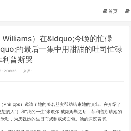
首页
Williams）在&ldquo;今晚的忙碌
娱乐&rdquo;的最后一集中用甜甜的吐司忙碌
菲利普斯哭
 12:08:36
来源：
普斯（Philipps）邀请了她的著名朋友帮助结束她的演出。在介绍了
为“最有思想的人”）和“我的一生”米歇尔·威廉姆斯之后，菲利普斯请她的
塔·米勒，为庆祝她的生日而烤制或烤面包。她的深夜表演。