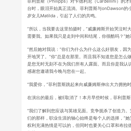
菲利普斯（Philipps）对卡德利尼（Cardellini
台时，眼泪开始真正流淌。菲利普斯与onDawson
岁女儿Matilda，引起了人们的共鸣。
“所以，当我要去这里拍摄时，”威廉姆斯开始哭泣时
需要我。如果我只是走到中间和结尾，你很酷吗？”她
“然后她对我说：“你们为什么为什么这么好朋友，因
开地哭了。“你”总是在那里。而且我不知道您是怎么
是您无时无刻不在为我们所有人露面。而且你是我认
感谢您邀请我今晚与您在一起。
“我爱你，”菲利普斯跳起来向威廉姆斯伸出大力拥抱
在演出的最后，被E取消了！本月早些时候，菲利普斯（
“我们了解到您应该与英雄见面。竞争扼杀了创造力。
们的那样，职业生涯的轴心始终是每个人的选择，”她
权利充满热情是可以的，但同时也要关心口罩和布拉德