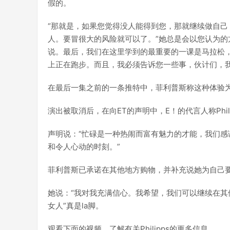
假的。
“那就是，如果您觉得没人能得到您，那就继续做自
人。要冒很大的风险就可以了。”她总是会以您认为
说。最后，我们在这里学到的最重要的一课是马拉松
上正在跑步。而且，我必须告诉您一些事，伙计们，
在最后一集之前的一条推特中，菲利普斯称这种体验为
演出被取消后，在向ET的声明中，E！的代言人称Phi
声明说：“忙碌是一种热闹而富有魅力的才能，我们感
和令人心动的时刻。”
菲利普斯已承诺在其他地方购物，并补充说她为自己要
她说：“我对我充满信心。我希望，我们可以继续在其
女人”真是la脚。
观看下面的视频，了解有关Philipps的更多信息。