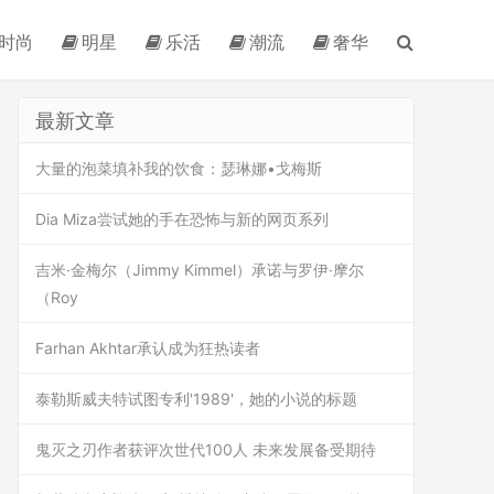
时尚
明星
乐活
潮流
奢华
最新文章
大量的泡菜填补我的饮食：瑟琳娜•戈梅斯
Dia Miza尝试她的手在恐怖与新的网页系列
吉米·金梅尔（Jimmy Kimmel）承诺与罗伊·摩尔
（Roy
Farhan Akhtar承认成为狂热读者
泰勒斯威夫特试图专利'1989'，她的小说的标题
鬼灭之刃作者获评次世代100人 未来发展备受期待