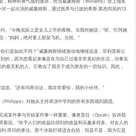
）的才能，精神和勇气感到激动，而当威廉姆斯（Williams）登上领奖
的小河一起出演的威廉姆斯，通过抚养与已故的希斯·莱杰同居的13
大叫。“今晚实际上是女儿上学的夜晚。当我对她说：“听。忙阿姨
说：“妈妈，绝对要上那架飞机。当然。”
为你们是如此不同？”威廉姆斯情绪激动地继续说道，菲利普斯公
做到的，因为您看起来像是在为自己过着非常美好的生活，但事实
识的最无私的人。它教会了我关于成为朋友的一切知识。因此，
时说道。“还有玛蒂尔达，我非常爱你，我的小伙伴。”
Philipps）对她从主持表演中学到的所有东西感到困惑。
完成某件事与开始某件事一样重要。像奥普拉（Oprah）告诉我
哭着说。“给予人们的收益比得到的收益和乐趣多得多。对女人的
利·库珀的拳法。那个冰箱灯很适合自拍，但是不是，因为它是