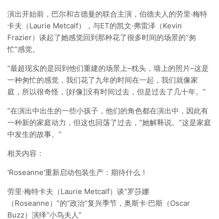
演出开始前，巴尔和古德曼的联合主演，伯德夫人的劳里·梅特
卡夫（Laurie Metcalf），与ET的凯文·弗雷泽（Kevin
Frazier）谈起了她感觉回到那种花了很多时间的场景的“匆
忙”感觉。
“最超现实的是回到他们重建的场景上–枕头，墙上的照片–这是
一种匆忙的感觉，我们花了九年的时间在一起，我们就像家
庭，所以很奇怪，[好像]没有时间过去，但是过去了几十年。”
“在演出中出生的一些小孩子，他们的角色都在演出中，因此有
一种新的家庭动力，但这也回荡了过去，”她解释说。“这是家庭
中发生的故事。”
相关内容：
'Roseanne'重新启动包装生产：期待什么！
劳里·梅特卡夫（Laurie Metcalf）谈“罗莎娜
（Roseanne）”的“政治”复兴季节，奥斯卡·巴斯（Oscar
Buzz）演绎“小鸟夫人”