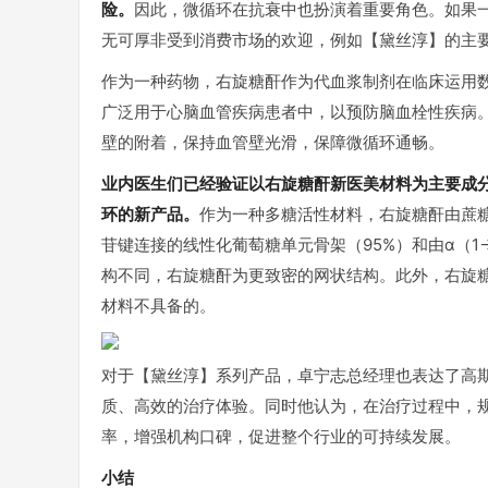
险。
因此，微循环在抗衰中也扮演着重要角色。如果
无可厚非受到消费市场的欢迎，例如【黛丝淳】的主要成
作为一种药物，右旋糖酐作为代血浆制剂在临床运用
广泛用于心脑血管疾病患者中，以预防脑血栓性疾病
壁的附着，保持血管壁光滑，保障微循环通畅。
业内医生们已经验证以右旋糖酐新医美材料为主要成分
环的新产品。
作为一种多糖活性材料，右旋糖酐由蔗糖经
苷键连接的线性化葡萄糖单元骨架（95%）和由α（
构不同，右旋糖酐为更致密的网状结构。此外，右旋
材料不具备的。
对于【黛丝淳】系列产品，卓宁志总经理也表达了高
质、高效的治疗体验。同时他认为，在治疗过程中，
率，增强机构口碑，促进整个行业的可持续发展。
小结