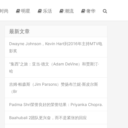
时尚
明星
乐活
潮流
奢华
最新文章
Dwayne Johnson，Kevin Hart到2016年主持MTV电
影奖
“集西”之旅：亚当·德文（Adam DeVine）和贾斯汀·
哈
吉姆·帕森斯（Jim Parsons）赞扬布兰妮·斯皮尔斯
（Br
Padma Shri荣誉良好的荣誉结果：Priyanka Chopra.
Baahubali 2团队更兴奋，而不是紧张的回应