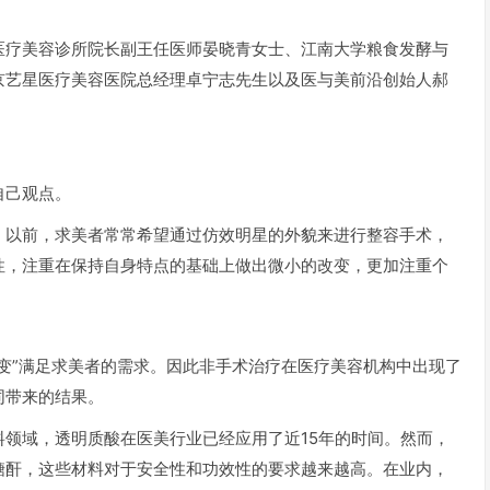
医疗美容诊所院长副王任医师晏晓青女士、江南大学粮食发酵与
京艺星医疗美容医院总经理卓宁志先生以及医与美前沿创始人郝
自己观点。
。以前，求美者常常希望通过仿效明星的外貌来进行整容手术，
性，注重在保持自身特点的基础上做出微小的改变，更加注重个
变”满足求美者的需求。因此非手术治疗在医疗美容机构中出现了
同带来的结果。
领域，透明质酸在医美行业已经应用了近15年的时间。然而，
糖酐，这些材料对于安全性和功效性的要求越来越高。在业内，