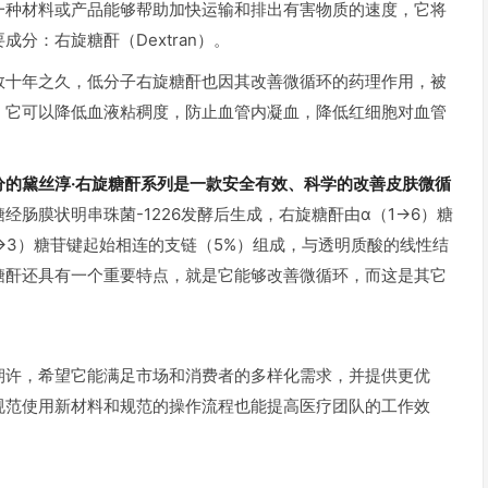
一种材料或产品能够帮助加快运输和排出有害物质的速度，它将
分：右旋糖酐（Dextran）。
数十年之久，低分子右旋糖酐也因其改善微循环的药理作用，被
。它可以降低血液粘稠度，防止血管内凝血，降低红细胞对血管
的黛丝淳·右旋糖酐系列是一款安全有效、科学的改善皮肤微循
肠膜状明串珠菌-1226发酵后生成，右旋糖酐由α（1→6）糖
1→3）糖苷键起始相连的支链（5%）组成，与透明质酸的线性结
糖酐还具有一个重要特点，就是它能够改善微循环，而这是其它
期许，希望它能满足市场和消费者的多样化需求，并提供更优
规范使用新材料和规范的操作流程也能提高医疗团队的工作效