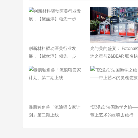
​创新材料驱动医美行业发
光与美的盛宴： Fotona
展，【黛丝淳】领先一步
洲之星与Z&BEAR 联名
暴肌独角兽「流浪猫安家计
“沉浸式”法国游学之旅—
划」第二期上线
带上艺术的灵魂去旅行