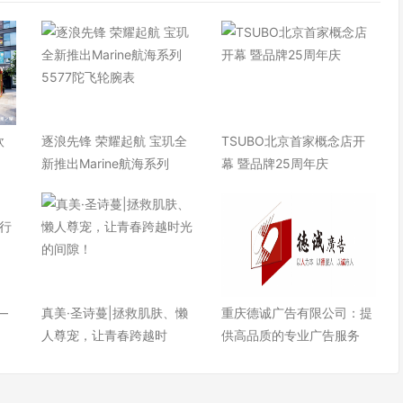
欧
逐浪先锋 荣耀起航 宝玑全
TSUBO北京首家概念店开
快
新推出Marine航海系列
幕 暨品牌25周年庆
—
真美·圣诗蔓|拯救肌肤、懒
重庆德诚广告有限公司：提
人尊宠，让青春跨越时
供高品质的专业广告服务