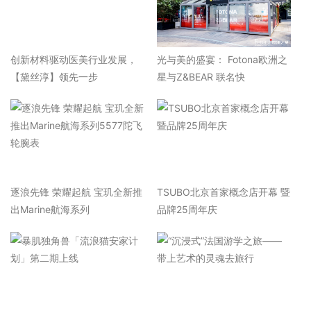
​创新材料驱动医美行业发展，
光与美的盛宴： Fotona欧洲之
【黛丝淳】领先一步
星与Z&BEAR 联名快
逐浪先锋 荣耀起航 宝玑全新推
TSUBO北京首家概念店开幕 暨
出Marine航海系列
品牌25周年庆