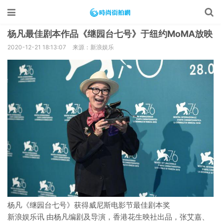
杨凡最佳剧本作品《继园台七号》于纽约MoMA放映
2020-12-21 18:13:07
来源：新浪娱乐
杨凡《继园台七号》获得威尼斯电影节最佳剧本奖
新浪娱乐讯 由杨凡编剧及导演，香港花生映社出品，张艾嘉、