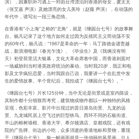
演），因兼职补习遇上一对由台湾漂泊到香港的母女，虞太太
（张艾嘉 声演）及她漂亮的女儿美玲（赵薇 声演），在动荡的
年代中，谱写出一段三角恋情。
在香港有“小上海”之称的“北角”，就是《继园台七号》的故事舞
台。杨凡记录了这个地方如何走过因为反殖民主义而动荡不安
的60年代，杨凡说：“1967是革命的一年：马丁路德金谴责越
战，新浪潮电影《春光乍洩》、《毕业生》及《我俩没有明
天》初登荷里活大银幕，文化大革命席卷中国，而香港则面对
一场威胁到当时港英政府统治的暴动。当时我20岁，我正和电
影及文学疯狂恋爱，当时我跟自己说，我要讲一个在乱世中发
生的爱情故事。半个世纪后，我拍成了《继园台七号》。”
《继园台七号》片长125分钟，当中无论是街景或是室内陈设，
其制作都十分细致而考究，建筑物或物件都以一种独特的风格
呈现，色彩丰富。影片中出现过的昔日港岛街景、九龙的远
景、九龙城民居上空飞过的巨型铁鸟、西环不同的石板街道、
半山的榕树墙根、香港大学、希尔顿酒店、皇都戏院，还有戏
院的广告牌、街边的小吃，众多消逝的香港地标和景物，重现
于《继园台七号》，每一帧画面就是一张俏丽的风景画，引人