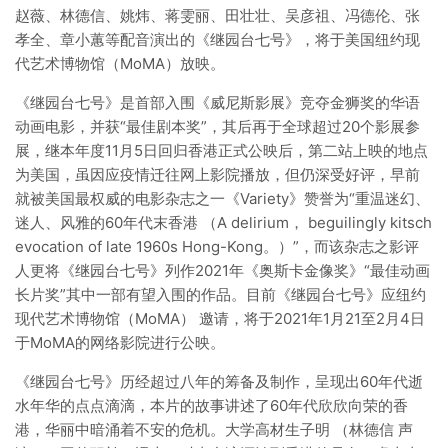
赵薇、林德信、姚炜、蒋雯丽、田壮壮、吴彦祖、冯德伦、张
孝全、章小蕙等配音演出的《继园台七号》，将于美国纽约现
代艺术博物馆（MoMA）放映。
《继园台七号》是首部入围《威尼斯影展》竞夺金狮奖的华语
动画电影，并获“最佳剧本奖”，其后再于全球超过20个影展参
展，继本年度11月5日回归香港正式公映后，第二站上映的地点
为美国，虽因应疫情迁往网上影院播放，但仍深受好评，早前
就被美国最权威的电影杂志之一《Variety》赞誉为“重温迷幻、
迷人、风雅的60年代末香港 （A delirium， beguilingly kitsch
evocation of late 1960s Hong-Kong。）”，而该杂志之影评
人更将《继园台七号》列作2021年《奥斯卡金像奖》“最佳动画
长片奖”其中一部有望入围的作品。目前《继园台七号》应纽约
现代艺术博物馆（MoMA） 邀请，将于2021年1月21至2月4日
于MoMA的网络影院进行公映。
《继园台七号》历经超过八年的筹备及制作，呈现出60年代逝
水年华的点点滴滴，本片的故事讲述了60年代欣欣向荣的香
港，华丽中暗涌着不安的危机。大学高材生子明 （林德信 声