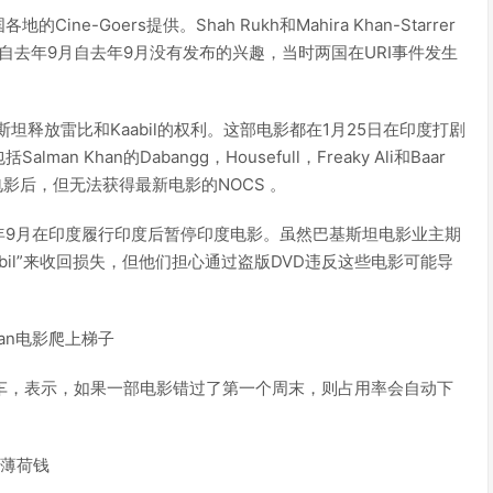
-Goers提供。Shah Rukh和Mahira Khan-Starrer
月自去年9月自去年9月没有发布的兴趣，当时两国在URI事件发生
释放雷比和Kaabil的权利。这部电影都在1月25日在印度打剧
Khan的Dabangg，Housefull，Freaky Ali和Baar
印度电影后，但无法获得最新电影的NOCS 。
年9月在印度履行印度后暂停印度电影。虽然巴基斯坦电影业主期
aabil”来收回损失，但他们担心通过盗版DVD违反这些电影可能导
oshan电影爬上梯子
的通用汽车，表示，如果一部电影错过了第一个周末，则占用率会自动下
续薄荷钱