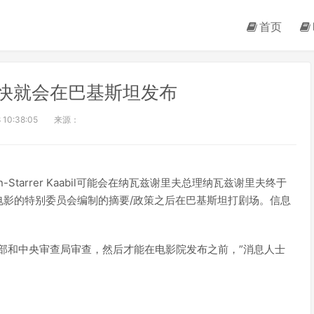
首页
il很快就会在巴基斯坦发布
 10:38:05
来源：
k Roshan-Starrer Kaabil可能会在纳瓦兹谢里夫总理纳瓦兹谢里夫终于
电影的特别委员会编制的摘要/政策之后在巴基斯坦打剧场。信息
部和中央审查局审查，然后才能在电影院发布之前，”消息人士