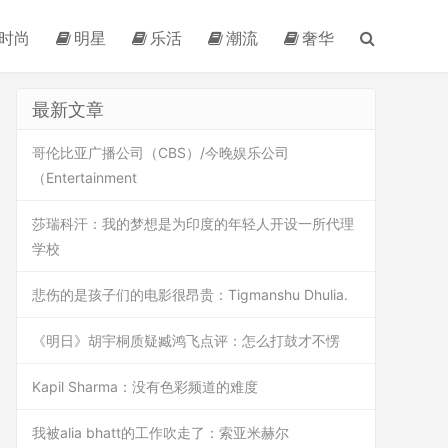
时尚
明星
乐活
潮流
奢华
最新文章
哥伦比亚广播公司（CBS）/今晚娱乐公司
（Entertainment
莎瑞科汗：我的梦想是为印度的年轻人开设一所代理
学校
悲伤的是孩子们的电影很昂贵：Tigmanshu Dhulia.
《明日》胡宇桐质疑臧鸿飞点评：怎么打鼓才不愣
Kapil Sharma：没有色彩频道的难度
我被alia bhatt的工作吹走了：索亚米赫尔