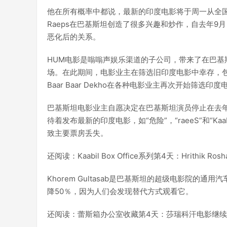
他在所有概率中都说，最新的印度电影将于周一从全国各地的Cine
Raeps在巴基斯坦创造了很多兴趣和炒作，自去年9
恶化后的关系。
HUM电影是嗡嗡声娱乐渠道的子公司，带来了在巴基斯坦
场。在此期间，电影业主在筛选旧印度电影中幸存，包括Salman 
Baar Baar Dekho在各种电影业主再次开始筛选
巴基斯坦电影业主自愿决定在巴基斯坦演员停止在去
待着发布最新的印度电影，如“危险”，“raeeS”和“K
致主要票房丢失。
还阅读：Kaabil Box Office系列第4天：Hrithik R
Khorem Gultasab是巴基斯坦的超级电影院
降50％，因为人们会发现替代方式观看它。
还阅读：蕾斯箱办公室收藏第4天：莎瑞科汗电影继