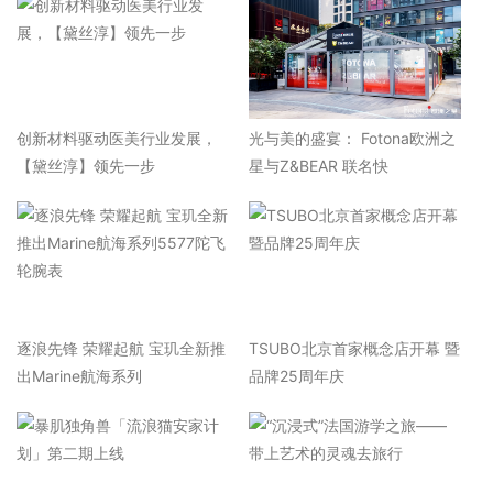
​创新材料驱动医美行业发展，
光与美的盛宴： Fotona欧洲之
【黛丝淳】领先一步
星与Z&BEAR 联名快
逐浪先锋 荣耀起航 宝玑全新推
TSUBO北京首家概念店开幕 暨
出Marine航海系列
品牌25周年庆