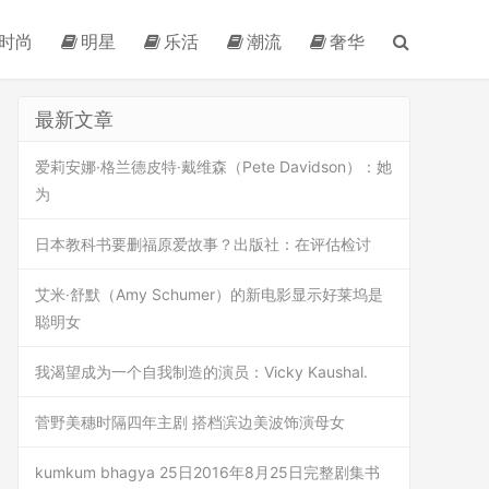
时尚
明星
乐活
潮流
奢华
最新文章
爱莉安娜·格兰德皮特·戴维森（Pete Davidson）：她
为
日本教科书要删福原爱故事？出版社：在评估检讨
艾米·舒默（Amy Schumer）的新电影显示好莱坞是
聪明女
我渴望成为一个自我制造的演员：Vicky Kaushal.
菅野美穗时隔四年主剧 搭档滨边美波饰演母女
kumkum bhagya 25日2016年8月25日完整剧集书