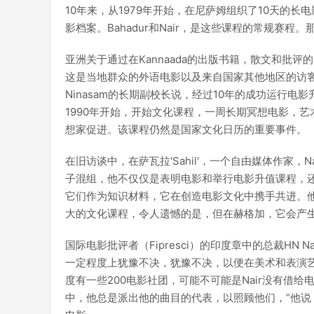
10年来，从1979年开始，在尼萨姆组织了10天的长电
影档案。Bahadur和Nair，是这些课程的常规赛
亚洲关于通过在Kannaada的出版书籍，散文和批
这是当地群众的外语电影以及来自国家其他地区的访客流程。KG Mah
Ninasam的长期副校长说，经过10年的成功运行
1990年开始，开始文化课程，一周长期冥想电影，
想家促进。该课程仍然是国家文化日历的重要事件。
在旧访谈中，在萨瓦拉'Sahil'，一个自由媒体作家，Nai
子混组，他不仅仅是表明电影和举行电影升值课程，
它们作为知识材料，它在创造电影文化中携手共进。
大的文化课程，令人遗憾的是，但在赫格加，它会产
国际电影批评者（Fipresci）的印度章中的总裁HN N
一定程度上犹豫不决，犹豫不决，以便在美术和表演艺术
度有一些200电影社团，可能不可能是Nair没有借给
中，他总是派出他的曲目的代表，以照顾他们，“他