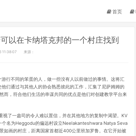
首页
遗产可以在卡纳塔克邦的一个村庄找到
 11:38:07
来源：
个游行不同的笨蛋的人，做一些没有人以前做过的事情。这将汇
使他们通过与其他人的协会熟悉彼此的工作，汇集了尼萨姆姆的
r。然而，符合他们生活的串谋共同的优点是他们对创建教学平台来
并重视了一盎司的令人难以置信，并在其他地方的复制中渴望。KV
Heggodu的偏远村设立Neelakanteshwara Natya Seva
的风景如画的村庄，距离国家首都近400公里班加罗鲁。在它开始被