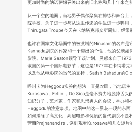
更加时尚的纳诺萨姆召唤出来的旧名称和几十年来之
从一个空的地面，当地男子偶尔聚集在排练和舞台上
院学校。为了进一步与从这里传递的学生进一步聘用
Thirugata Troupe今天在卡纳塔克邦众所周
也许在国家文化场面中的被激增的Ninasam的名声是它的
Kannada剧院的作家和一个突出的个性，他的父亲
影院。Marie Seaton领导了该计划。灵感来自于1973年，
该国的第一个国际电影节，这也是1977年在卡纳塔克地中部的
以及他从电影院的当代的支持，Satish Bahadur的Clo
呼叫卡为Heggodu实验的想法一直是农民，当地店
Kurosawa，Fellini，De Sica是毫不费
知识分子，艺术家，作家和思想男人的会议，举办和社会
Heggodu的注意事项。地图中的这一昙花一现的东西 - Ak
如何消除了高文化，高眉电影和优质的当代剧院不是村
营商Prajnanand rs，谈到观看Kurosawa和几次短