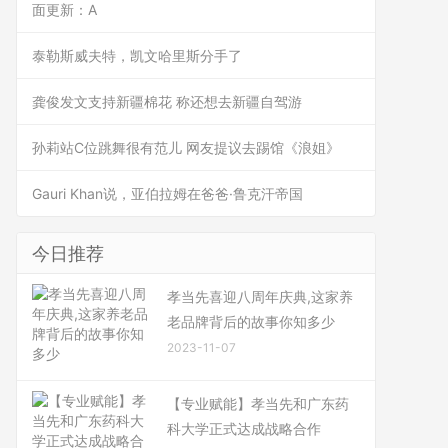
面更新：A
泰勒斯威夫特，凯文哈里斯分手了
龚俊发文支持新疆棉花 称还想去新疆自驾游
孙莉站C位跳舞很有范儿 网友提议去踢馆《浪姐》
Gauri Khan说，亚伯拉姆在爸爸·鲁克汗帝国
今日推荐
孝当先喜迎八周年庆典,这家养
老品牌背后的故事你知多少
2023-11-07
【专业赋能】孝当先和广东药
科大学正式达成战略合作