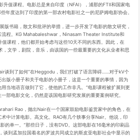
影升值课程。电影总是来自印度（NFAI），浦那的FTII和国家电
程。那些年度达到了印度的第一部农村电影社之一的尼萨姆电影协会。
评的展版书籍，散文和批评的举措，进一步开发了电影的散文研究，
abaleshwar，Ninasam Theater Institute和
电影升值课程，他们都开始考虑与这些10天不同的东西。因此，在
艺术，文学，剧院，音乐，由该国的一些最重要的文化从业者和思
r谈到了如何“在Heggodu，我们打破了语言障碍......对于kV个
还出版小册子和关于电影的小册子，这是一个重要的事情，因为
他用当地语言做到了它，使他的工作非凡。“电影课程被扩展到更
生一部电影文化，仍然是该国电影研究发展的重要案例研究。
arahari Rao，抛出Nair在一个国家鼓励电影鉴赏家中的角色，在
中计算电影。高文化。RAO有几个轶事分享Nair。他说，印
电影的单一。“那些日子，没有DVD。这部电影在16毫米的印刷品
说，谈到孟加拉国着名的罗波共同成立的斯皮亚电影社会中显示的