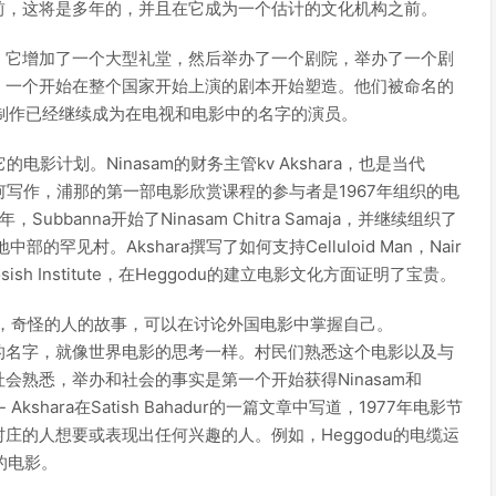
前，这将是多年的，并且在它成为一个估计的文化机构之前。
，它增加了一个大型礼堂，然后举办了一个剧院，举办了一个剧
，一个开始在整个国家开始上演的剧本开始塑造。他们被命名的
知，经常制作已经继续成为在电视和电影中的名字的演员。
电影计划。Ninasam的财务主管kv Akshara，也是当代
如何写作，浦那的第一部电影欣赏课程的参与者是1967年组织的电
Subbanna开始了Ninasam Chitra Samaja，并继续组织了
罕见村。Akshara撰写了如何支持Celluloid Man，Nair
sish Institute，在Heggodu的建立电影文化方面证明了宝贵。
主，奇怪的人的故事，可以在讨论外国电影中掌握自己。
力地脱掉舌头的名字，就像世界电影的思考一样。村民们熟悉这个电影以及与
熟悉，举办和社会的事实是第一个开始获得Ninasam和
shara在Satish Bahadur的一篇文章中写道，1977年电影节
庄的人想要或表现出任何兴趣的人。例如，Heggodu的电缆运
片的电影。