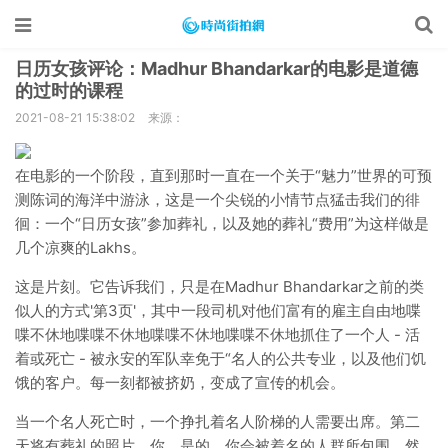
日历女孩评论：Madhur Bhandarkar的电影是道德
的过时的课程
2021-08-21 15:38:02
来源：
在电影的一个阶段，直到那时一直在一个关于“魅力”世界的可预
测陈词的海洋中游泳，这是一个尖锐的小情节点猛击我们的徘
徊：一个“日历女孩”参加葬礼，以及她的葬礼“费用”为这样做是
几个凉爽的Lakhs。
这是片刻。它告诉我们，只是在Madhur Bhandarkar之前的类
似人的方式'第3页'，其中一段司机对他们富有的雇主自由地喋
喋不休地喋喋不休地喋喋不休地喋喋不休地抓住了一个人 - 活
着或死亡 - 被永安的军队幸免于“名人的公共专业，以及他们饥
饿的客户。每一刻都被挤奶，变成了宣传的机会。
当一个名人死亡时，一个挣扎着名人阶梯的人需要出席。第二
天将有葬礼的照片，你，是的，你会被着名的人群所包围。然