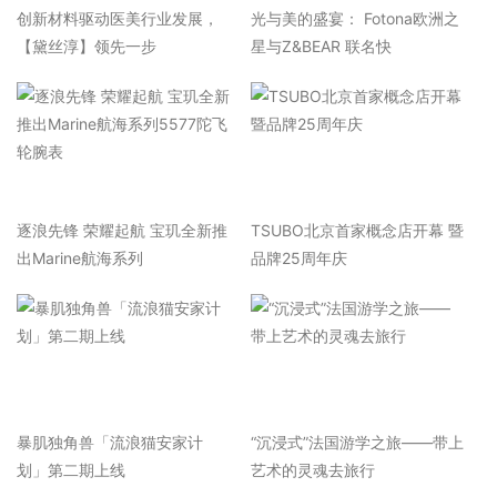
​创新材料驱动医美行业发展，
光与美的盛宴： Fotona欧洲之
【黛丝淳】领先一步
星与Z&BEAR 联名快
逐浪先锋 荣耀起航 宝玑全新推
TSUBO北京首家概念店开幕 暨
出Marine航海系列
品牌25周年庆
暴肌独角兽「流浪猫安家计
“沉浸式”法国游学之旅——带上
划」第二期上线
艺术的灵魂去旅行