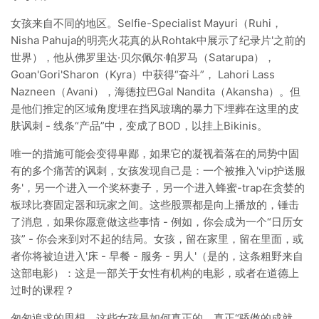
女孩来自不同的地区。Selfie-Specialist Mayuri（Ruhi，
Nisha Pahuja的明亮火花真的从Rohtak中展示了纪录片'之前的
世界），他从佛罗里达·贝尔佩尔·帕罗马（Satarupa），
Goan'Gori'Sharon（Kyra）中获得“奋斗”， Lahori Lass
Nazneen（Avani），海德拉巴Gal Nandita（Akansha）。但
是他们推定的区域角度埋在挡风玻璃的暴力下埋葬在这里的皮
肤讽刺 - 线条“产品”中，变成了BOD，以挂上Bikinis。
唯一的措施可能会变得卑鄙，如果它的凝视着落在的局势中固
有的多个痛苦的讽刺，女孩发现自己是：一个被推入'vip护送服
务'，另一个进入一个奖杯妻子，另一个进入蜂蜜-trap在贪婪的
板球比赛固定器和玩家之间。这些股票都是向上播放的，锤击
了消息，如果你愿意做这些事情 - 例如，你会成为一个“日历女
孩” - 你会来到对不起的结局。女孩，留在家里，留在里面，或
者你将被迫进入'床 - 早餐 - 服务 - 男人'（是的，这条粗野来自
这部电影）：这是一部关于女性有机构的电影，或者在道德上
过时的课程？
匆匆追求的思想，这些女孩是如何真正的，真正“骄傲的成就