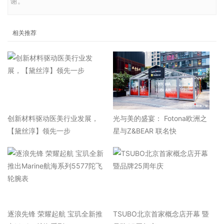
谢。
相关推荐
​创新材料驱动医美行业发展，
光与美的盛宴： Fotona欧洲之
【黛丝淳】领先一步
星与Z&BEAR 联名快
逐浪先锋 荣耀起航 宝玑全新推
TSUBO北京首家概念店开幕 暨