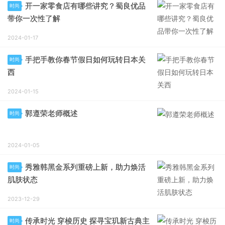
开一家零食店有哪些讲究？蜀良优品
时尚
带你一次性了解
2024-01-17
手把手教你春节假日如何玩转日本关
时尚
西
2024-01-15
郭遵荣老师概述
时尚
2024-01-05
秀雅韩黑金系列重磅上新，助力焕活
时尚
肌肤状态
2023-12-29
传承时光 穿梭历史 探寻宝玑新古典主
时尚