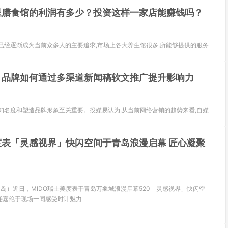
星膳食馆的利润有多少？投资这样一家店能赚钱吗？
已经逐渐成为当前众多人的主要追求,市场上各大养生馆很多,所能够提供的服务
：品牌如何通过多渠道新闻稿软文推广提升影响力
知名度和塑造品牌形象至关重要。投媒易认为,从当前网络营销的趋势来看,自媒
度表「灵感视界」快闪空间于青岛浪漫启幕 匠心凝聚
，青岛）近日，MIDO瑞士美度表于青岛万象城浪漫启幕520「灵感视界」快闪空
任嘉伦于现场一同感受时计魅力