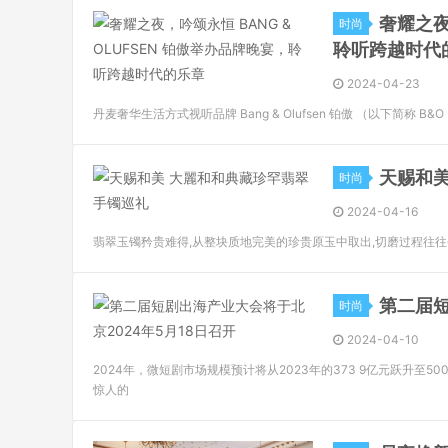
奢耀之夜
时尚
聆听跨越时代
2024-04-23
丹麦奢华生活方式视听品牌 Bang & Olufsen 铂傲 （以下简称 B&O 
天赐和
时尚
2024-04-16
翡翠玉镯矜贵难得,从整块质地完美的珍贵原玉中取出,切磨过程往
第二届短
时尚
2024-04-10
2024年，微短剧市场规模预计将从2023年的373 9亿元跃升至
惊人的