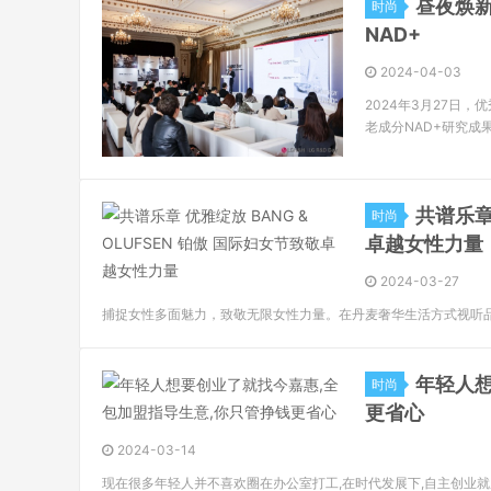
昼夜焕新
时尚
NAD+
2024-04-03
2024年3月27日
老成分NAD+研究成
共谱乐章 
时尚
卓越女性力量
2024-03-27
捕捉女性多面魅力，致敬无限女性力量。在丹麦奢华生活方式视听品牌 Ba
年轻人想
时尚
更省心
2024-03-14
现在很多年轻人并不喜欢圈在办公室打工,在时代发展下,自主创业