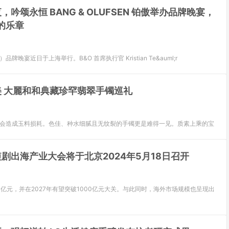
，吟颂永恒 BANG & OLUFSEN 铂傲举办品牌晚宴，
的乐章
）品牌晚宴近日于上海举行。B&O 首席执行官 Kristian Te&auml;r
美 大麗和和典藏珍罕翡翠手镯巡礼
往会造成玉料损耗。色佳、种水细腻且无纹裂的手镯更是难得一见。质素上乘的宝
剧出海产业大会将于北京2024年5月18日召开
500亿元，并在2027年有望突破1000亿元大关。与此同时，海外市场规模也呈现出