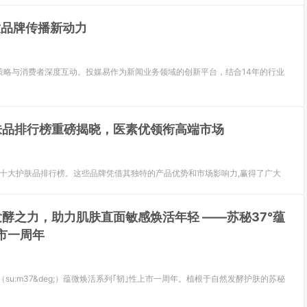
放品牌传播新动力
策略与消费者深度互动。投媒易作为新闻业务领域的创新平台，结合14年的行业
肤品排行榜重磅揭晓，医素优领衔高端市场
的十大护肤品排行榜。这些品牌凭借其独特的产品优势和市场影响力,赢得了广大
酵之力，助力肌肤直面敏感焕活年轻 ——苏秘37°蕴
市一周年
;（su:m37&deg;）蕴微焕活系列｢韧｣性上市一周年。植根于自然发酵护肤的苏秘