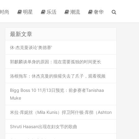
时尚
明星
乐活
潮流
奢华
最新文章
休·杰克曼谈论'奥德赛'
郭麒麟谈单身的原因：现在需要孤独的时间更长
洛根拖车：休杰克曼的狼獾失去了爪子，观看视频
Bigg Boss 10 11月13日预览：前参赛者Tanishaa
Muke
米拉·库妮丝（Mila Kunis）捍卫阿什顿·库彻（Ashton
Shruti Haasan出现在妇女节的歌曲