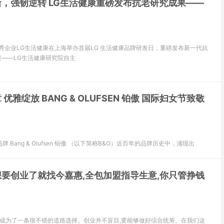
，强韧逆转 LG生活健康重磅发布抗老研究成果——
，优秀企业LG生活健康在上海举办首届LG 生活健康品牌研发日，重磅发布新一代抗
果——LG生活健康研究院自主
优雅绽放 BANG & OLUFSEN 铂傲 国际妇女节致敬
ng & Olufsen 铂傲 （以下简称B&O）近百年的品牌历史中，涌现出
要创业了就找今嘉惠,全包加盟指导生意,你只管挣钱
就成为了一条很不错的道路选择。创业并不盲目,要能够做好综合统筹。在我们这