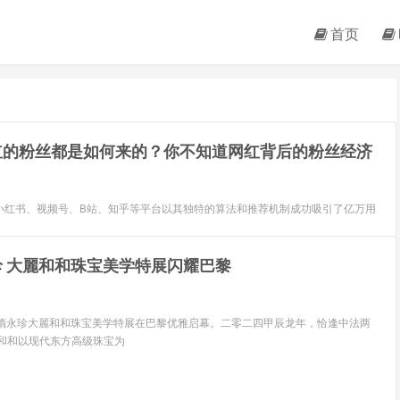
首页
红的粉丝都是如何来的？你不知道网红背后的粉丝经济
小红书、视频号、B站、知乎等平台以其独特的算法和推荐机制成功吸引了亿万用
珍 大麗和和珠宝美学特展闪耀巴黎
，和隋永珍大麗和和珠宝美学特展在巴黎优雅启幕。二零二四甲辰龙年，恰逢中法两
麗和和以现代东方高级珠宝为