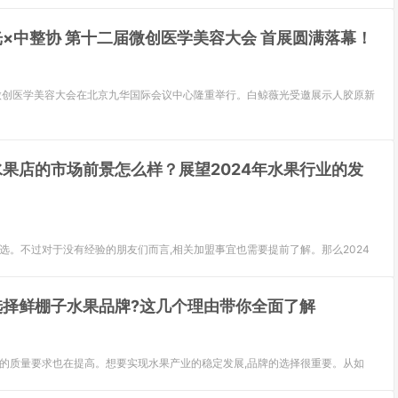
×中整协 第十二届微创医学美容大会 首展圆满落幕！
第十二届微创医学美容大会在北京九华国际会议中心隆重举行。白鲸薇光受邀展示人胶原新
果店的市场前景怎么样？展望2024年水果行业的发
选。不过对于没有经验的朋友们而言,相关加盟事宜也需要提前了解。那么2024
选择鲜棚子水果品牌?这几个理由带你全面了解
果的质量要求也在提高。想要实现水果产业的稳定发展,品牌的选择很重要。从如