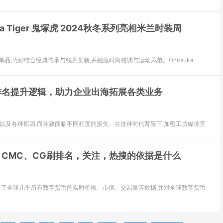
uka Tiger 鬼塚虎 2024秋冬系列亮相米兰时装周
系列单品,巧妙结合经典传承与锐意创新,并融蕴时尚格调与运动风范。Onitsuka
排名提升逻辑，助力企业出海拓展各类业务
和以及各种原因,而导致面临不同程度的损失。在这种时代背景下,加密工坊媒体宣
、CMC、CG刷排名，关注，热搜的依据是什么
台,它汇集了全球几乎所有数字货币的实时价格、市值、交易量等数据,并对全球数字货币